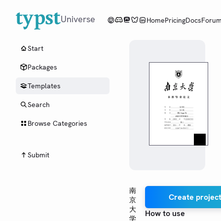
Universe
Home
Pricing
Docs
Foru
Start
Packages
Templates
Search
Browse Categories
Submit
南
Create project
京
大
How to use
学