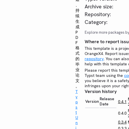
、
Archive size:
持
Repository:
续
生
Category:
成
P
Explore more packages b
D
Where to report issu
F
格
This template is a proje
式
OrangeX4. Report issue
的
repository
. You can also
help with this template
毕
业
Please report this temp
论
Typst team using the
co
文
you believe it is a safe
infringes upon your righ
。
Version history
T
y
Release
Version
0.4.1
p
Date
s
t
0.4.0
U
0.3.4
n
i
0.3.3