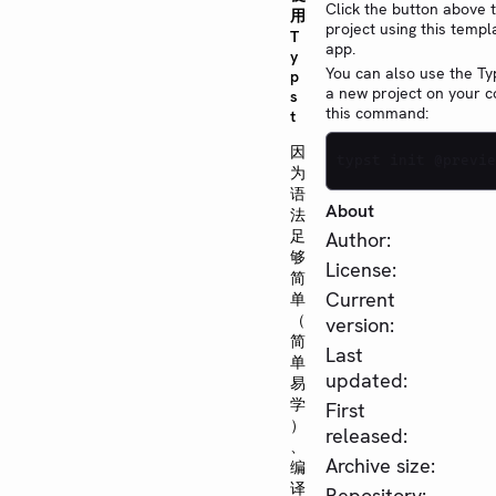
Click the button above 
用
project using this templ
T
app.
y
You can also use the Typ
p
a new project on your 
s
this command:
t
因
typst init @previe
为
语
About
法
足
Author:
够
License:
简
Current
单
（
version:
简
Last
单
updated:
易
学
First
）
released:
、
Archive size:
编
译
Repository: