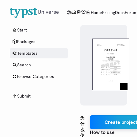
Universe
Home
Pricing
Docs
Foru
Start
Packages
Templates
Search
Browse Categories
Submit
为
Create project
什
么
How to use
使