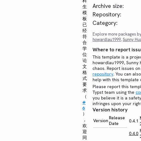
科
Archive size:
生
模
Repository:
板
Category:
已
经
Explore more packages b
符
howardlau1999
,
Sunny Hu
合
学
Where to report issu
位
This template is a proje
论
howardlau1999, Sunny 
文
chaos. Report issues o
格
repository
. You can also
式
help with this template
要
Please report this temp
求
Typst team using the
co
（
you believe it is a safe
#
infringes upon your righ
6
Version history
）
Release
，
Version
0.4.1
Date
欢
迎
0.4.0
同