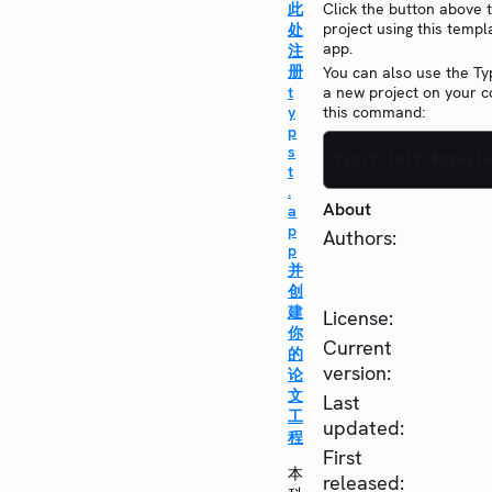
此
Click the button above 
project using this templ
处
app.
注
册
You can also use the Typ
t
a new project on your 
y
this command:
p
s
typst init @previe
t
.
About
a
p
Authors:
p
并
创
建
License:
你
Current
的
version:
论
文
Last
工
updated:
程
First
本
released: