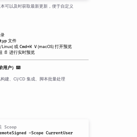
版本可以及时获取最新更新，便于自定义
目录
文件
typ
/Linux) 或
(macOS) 打开预览
Cmd+K V
 📄 进行实时预览
用户）⌨️
构建、CI/CD 集成、脚本批量处理
 Scoop
emoteSigned 
-Scope