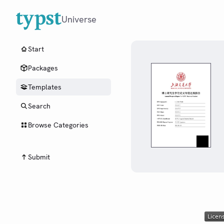
Universe
Start
Packages
Templates
Search
Browse Categories
Submit