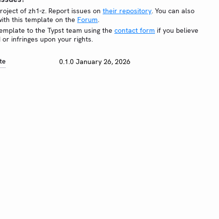
project of zh1-z. Report issues on
their repository
. You can also
 with this template on the
Forum
.
template to the Typst team using the
contact form
if you believe
d or infringes upon your rights.
te
0.1.0
January 26, 2026