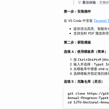
💡
最佳体验
：完整的
第一步：安装插件
在 VS Code 中安装
Tinymist 
提供语法高亮、智能补
支持实时 PDF 预览和
第二步：获取模板
选项 A：使用模板库（简单）
按
(Win
Ctrl+Shift+P
输入并选择：
Typst I
在模板库中搜索
std-s
选择模板并指定项目路
选项 B：克隆仓库（灵活）
git 
clone
 https://git
cd