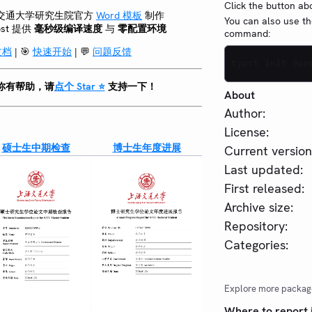
Click the button ab
交通大学研究生院官方
Word 模板
制作
You can also use th
pst 提供
毫秒级编译速度
与
零配置环境
command:
文档
| 🎯
快速开始
| 💬
问题反馈
typst init @pr
你有帮助，请
点个 Star ⭐
支持一下！
About
Author:
License:
硕士生中期检查
博士生年度进展
Current version
Last updated:
First released:
Archive size:
Repository:
Categories:
Explore more packag
Where to report 