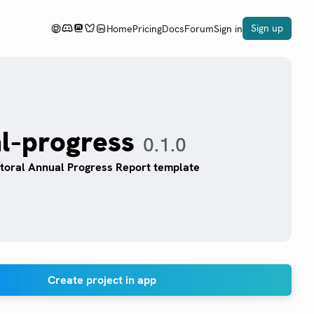
Sign up
Home
Pricing
Docs
Forum
Sign in
l-progress
0.1.0
ual Progress Report template
Create project in app