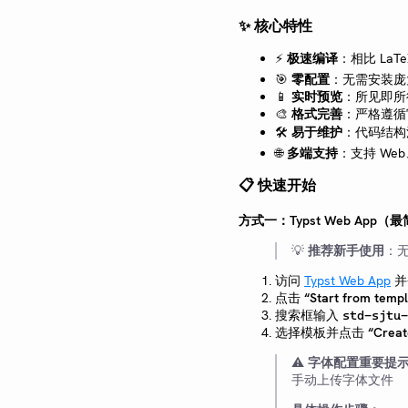
✨ 核心特性
⚡
极速编译
：相比 LaT
🎯
零配置
：无需安装庞大
📱
实时预览
：所见即所
🎨
格式完善
：严格遵循
🛠️
易于维护
：代码结构
🌐
多端支持
：支持 We
📋 快速开始
方式一：Typst Web App（最
💡
推荐新手使用
：
访问
Typst Web App
并
点击
“Start from temp
搜索框输入
std-sjtu-
选择模板并点击
“Creat
⚠️
字体配置重要提
手动上传字体文件