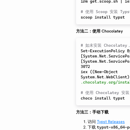
irm
 get.scoop.sh | 
ie
# 使用 Scoop 安装 Typs
方法二：使用 Chocolatey
# 如未安装 Chocolate
Set-ExecutionPolicy
 B
[
System.Net.ServicePo
[
System.Net.ServicePo
3072
iex
 ((
New-Object
System.Net.WebClient)
.chocolatey.org/insta
# 使用 Chocolatey 安装
方法三：手动下载
访问
Typst Releases
下载
typst-x86_64-p