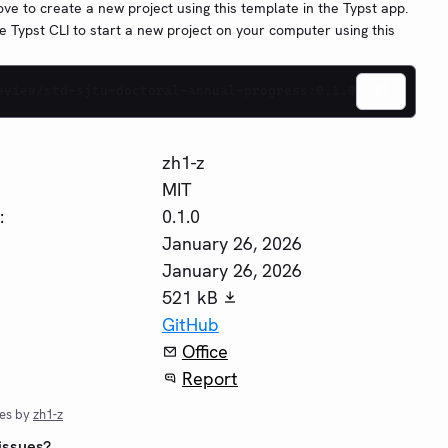
ove to create a new project using this template in the Typst app.
e Typst CLI to start a new project on your computer using this
eview/std-sjtu-doctoral-annual-progress:0.1.0
zh1-z
MIT
:
0.1.0
January 26, 2026
January 26, 2026
521 kB
GitHub
Office
Report
es by
zh1-z
issues?