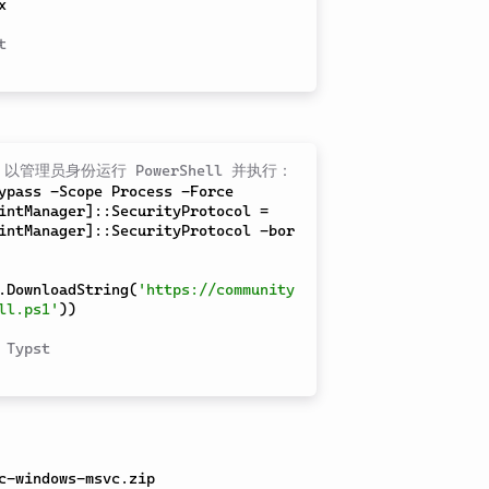
x
t
y，以管理员身份运行 PowerShell 并执行：
ypass 
-Scope
Process
-Force
intManager
]::SecurityProtocol = 
intManager
]::SecurityProtocol 
-bor
.DownloadString(
'https://community
ll.ps1'
))

 Typst
c-windows-msvc.zip