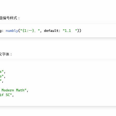
题编号样式：
g
:
numbly
(
"{1:一}、"
,
 default
:
"1.1  "
)
)
义字体：
s"
,
o"
,
"
,
 Modern Math"
,
if SC"
,