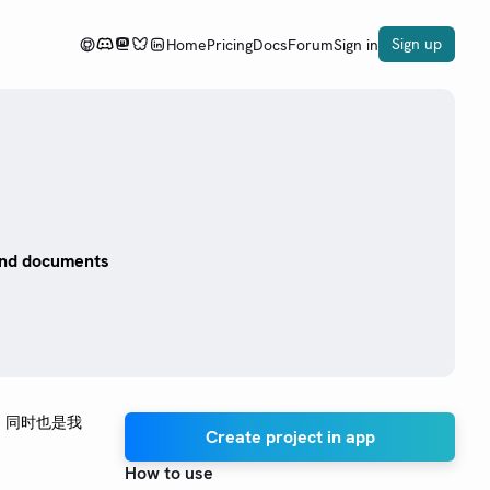
Sign up
Home
Pricing
Docs
Forum
Sign in
 and documents
。同时也是我
Create project in app
How to use