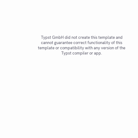
Typst GmbH did not create this template and
cannot guarantee correct functionality of this
template or compatibility with any version of the
Typst compiler or app.