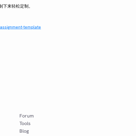
制下来轻松定制。
-assignment-template
Forum
Tools
Blog