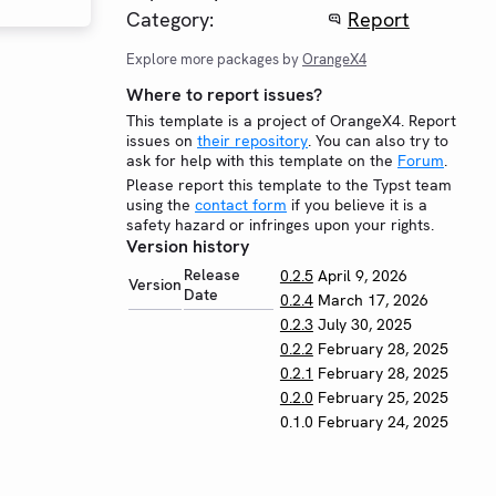
Category:
Report
Explore more packages by
OrangeX4
Where to report issues?
This template is a project of OrangeX4. Report
issues on
their repository
. You can also try to
ask for help with this template on the
Forum
.
Please report this template to the Typst team
using the
contact form
if you believe it is a
safety hazard or infringes upon your rights.
Version history
Release
0.2.5
April 9, 2026
Version
Date
0.2.4
March 17, 2026
0.2.3
July 30, 2025
0.2.2
February 28, 2025
0.2.1
February 28, 2025
0.2.0
February 25, 2025
0.1.0
February 24, 2025