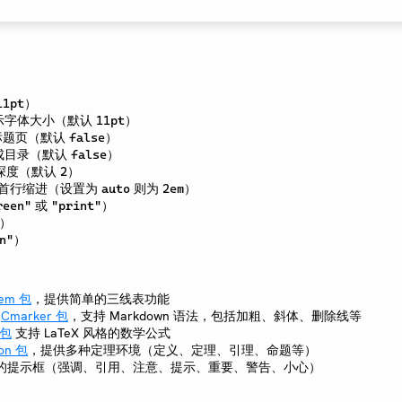
）
11pt
显示字体大小（默认
）
11pt
成标题页（默认
）
false
生成目录（默认
）
false
录深度（默认
）
2
: 首行缩进（设置为
则为
）
auto
2em
或
）
reen"
"print"
）
）
n"
lem 包
，提供简单的三线表功能
于
Cmarker 包
，支持 Markdown 语法，包括加粗、斜体、删除线等
 包
支持 LaTeX 风格的数学公式
ion 包
，提供多种定理环境（定义、定理、引理、命题等）
的提示框（强调、引用、注意、提示、重要、警告、小心）