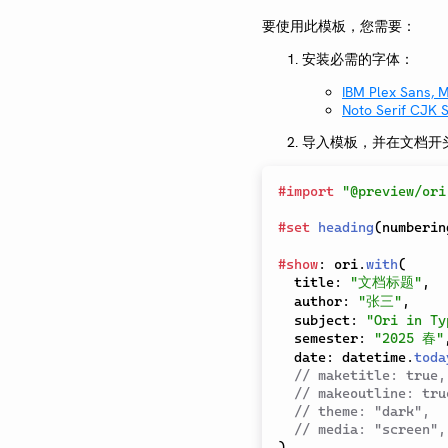
要使用此模板，您需要：
安装必需的字体：
IBM Plex Sans, 
Noto Serif CJK 
导入模板，并在文档开
#
import
"@preview/ori
#
set
heading
(
numberin
#
show
:
 ori
.
with
(
  title
:
"文档标题"
,
  author
:
"张三"
,
  subject
:
"Ori in Ty
  semester
:
"2025 春"
  date
:
 datetime
.
toda
// maketitle: true,
// makeoutline: tru
// theme: "dark",
// media: "screen",
)