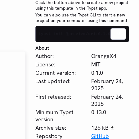
Click the button above to create a new project
using this template in the Typst app.
You can also use the Typst CLI to start a new
project on your computer using this command:
typst init @preview/ori:0.1.0
About
Author:
OrangeX4
License:
MIT
Current version:
0.1.0
Last updated:
February 24,
2025
First released:
February 24,
2025
Minimum Typst
0.13.0
version:
Archive size:
125 kB
Repository:
GitHub