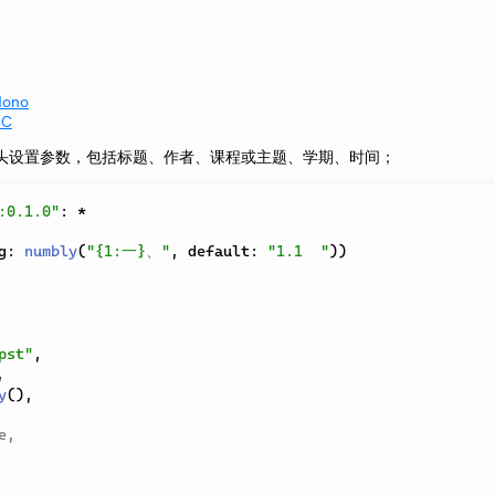
Mono
SC
头设置参数，包括标题、作者、课程或主题、学期、时间；
:0.1.0"
:
*
g
:
numbly
(
"{1:一}、"
,
 default
:
"1.1  "
)
)
pst"
,
,
y
(
)
,
e,