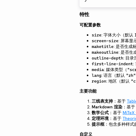
特性
可配置参数
: 字体大小（默认
size
: 屏幕
screen-size
: 是否生
maketitle
: 是否
makeoutline
: 目
outline-depth
first-line-indent
: 媒体类型（
media
"sc
: 语言（默认
lang
"zh"
: 地区（默认
region
"c
主要功能
三线表支持
：基于
Tab
Markdown 渲染
：基
数学公式
：基于
MiTeX
定理环境
：基于
Theor
提示框
：包含多种样式
自定义