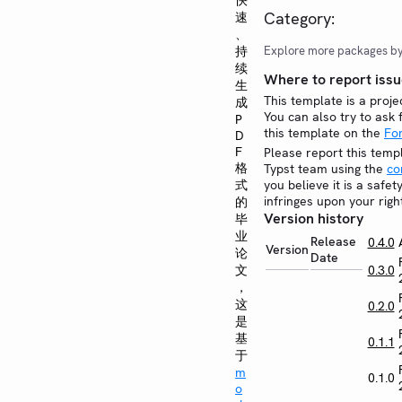
快
Category:
速
、
持
Explore more packages b
续
Where to report issu
生
This template is a proje
成
You can also try to ask 
P
this template on the
Fo
D
F
Please report this temp
格
Typst team using the
co
式
you believe it is a safe
infringes upon your righ
的
Version history
毕
业
Release
0.4.0
Version
论
Date
文
0.3.0
，
这
0.2.0
是
基
0.1.1
于
m
0.1.0
o