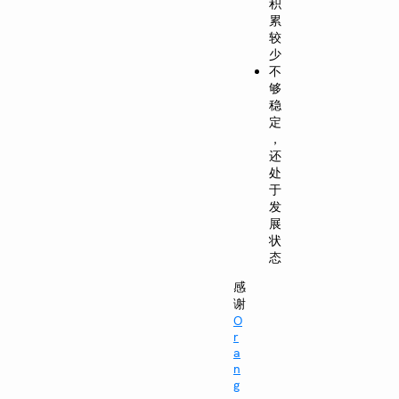
积
累
较
少
不
够
稳
定
，
还
处
于
发
展
状
态
感
谢
O
r
a
n
g