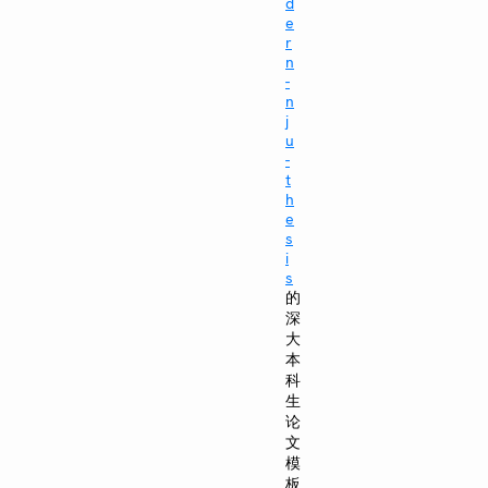
d
e
r
n
-
n
j
u
-
t
h
e
s
i
s
的
深
大
本
科
生
论
文
模
板