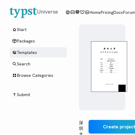
Universe
Home
Pricing
Docs
Foru
Start
Packages
Templates
Search
Browse Categories
Submit
深
Create project
圳
大