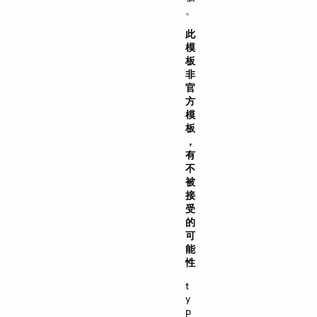
。
此
模
板
非
官
方
模
板
，
有
不
被
接
受
的
可
能
性
t
y
p