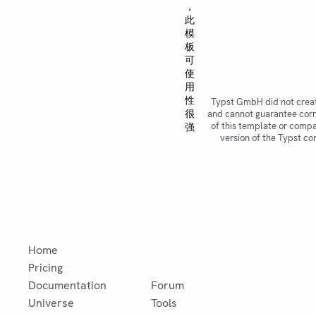
，
此
模
板
可
使
用
性
Typst GmbH did not creat
很
and cannot guarantee corr
of this template or compat
强
version of the Typst co
Home
Pricing
Documentation
Forum
Universe
Tools