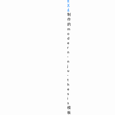
e
X
4
制
作
的
m
o
d
e
r
n
-
n
j
u
-
t
h
e
s
i
s
模
板