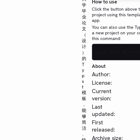
How to use
学
Click the button above 
毕
project using this templ
业
app.
论
You can also use the Typ
文
a new project on your 
（
this command:
设
计
typst init @previe
）
的
T
About
y
Author:
p
s
License:
t
Current
模
version:
板
，
Last
能
updated:
够
First
简
洁
released:
、
Archive size: