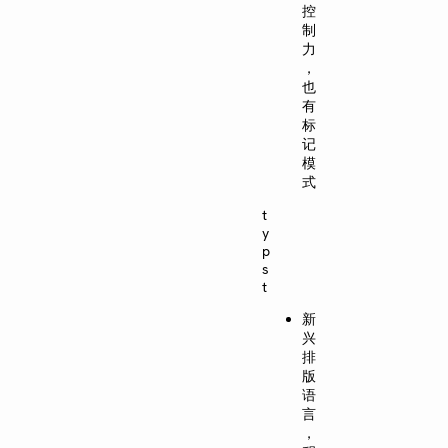
控
制
力
，
也
有
标
记
模
式
t
y
p
s
t
新
兴
排
版
语
言
，