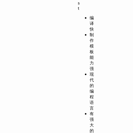
s
t
编
译
快
制
作
模
板
能
力
强
现
代
的
编
程
语
言
有
强
大
的