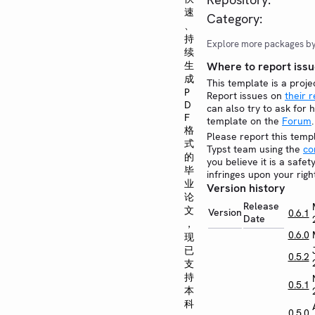
速
Category:
、
持
Explore more packages b
续
生
Where to report issu
成
This template is a proje
P
Report issues on
their 
D
can also try to ask for h
F
template on the
Forum
.
格
Please report this temp
式
Typst team using the
co
的
you believe it is a safe
毕
infringes upon your righ
业
Version history
论
Release
文
Version
0.6.1
Date
，
0.6.0
现
已
0.5.2
支
持
0.5.1
本
科
0.5.0