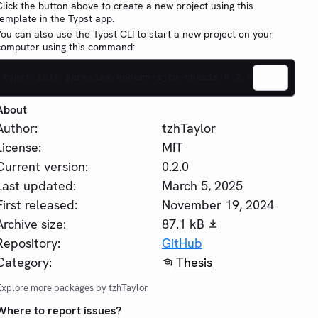
Click the button above to create a new project using this
template in the Typst app.
You can also use the Typst CLI to start a new project on your
computer using this command:
typst init @preview/modern-sjtu-thesis:0.2.0
About
Author:
tzhTaylor
License:
MIT
Current version:
0.2.0
Last updated:
March 5, 2025
First released:
November 19, 2024
Archive size:
87.1 kB
Repository:
GitHub
Category:
Thesis
Explore more packages by
tzhTaylor
Where to report issues?