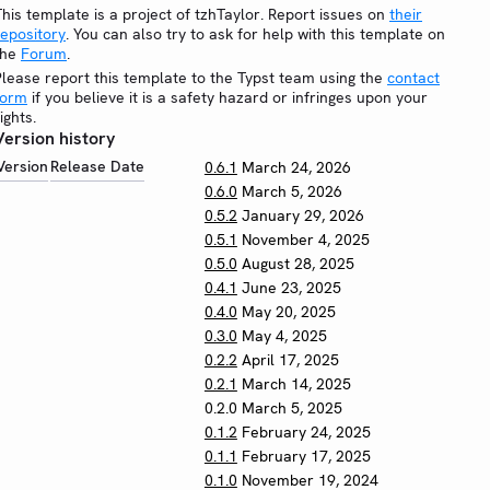
This template is a project of tzhTaylor. Report issues on
their
repository
. You can also try to ask for help with this template on
the
Forum
.
Please report this template to the Typst team using the
contact
form
if you believe it is a safety hazard or infringes upon your
ights.
Version history
Version
Release Date
0.6.1
March 24, 2026
0.6.0
March 5, 2026
0.5.2
January 29, 2026
0.5.1
November 4, 2025
0.5.0
August 28, 2025
0.4.1
June 23, 2025
0.4.0
May 20, 2025
0.3.0
May 4, 2025
0.2.2
April 17, 2025
0.2.1
March 14, 2025
0.2.0
March 5, 2025
0.1.2
February 24, 2025
0.1.1
February 17, 2025
0.1.0
November 19, 2024