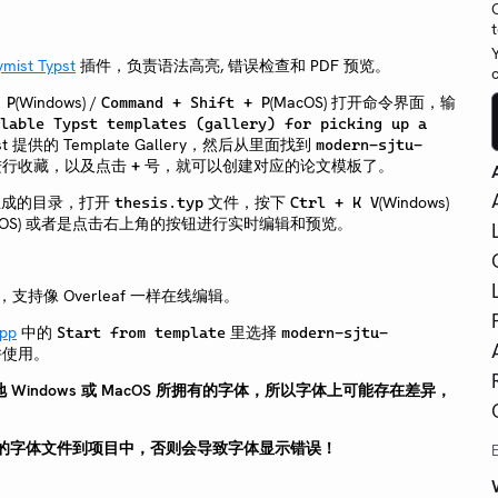
ymist Typst
插件，负责语法高亮, 错误检查和 PDF 预览。
(Windows) /
(MacOS) 打开命令界面，输
 P
Command + Shift + P
lable Typst templates (gallery) for picking up a
ist 提供的 Template Gallery，然后从里面找到
modern-sjtu-
进行收藏，以及点击
号，就可以创建对应的论文模板了。
+
打开生成的目录，打开
文件，按下
(Windows)
thesis.typ
Ctrl + K V
acOS) 或者是点击右上角的按钮进行实时编辑和预览。
p，支持像 Overleaf 一样在线编辑。
pp
中的
里选择
Start from template
modern-sjtu-
并使用。
本地 Windows 或 MacOS 所拥有的字体，所以字体上可能存在差异，
目录下的字体文件到项目中，否则会导致字体显示错误！