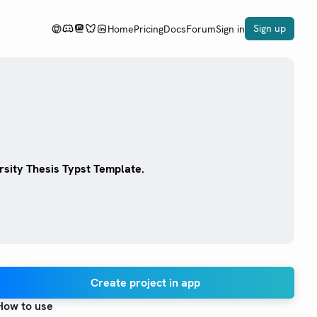
Sign up
Home
Pricing
Docs
Forum
Sign in
 Thesis Typst Template.
Create project in app
How to use