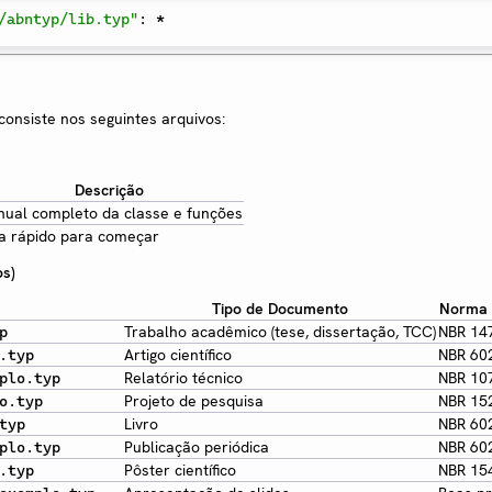
/abntyp/lib.typ"
:
*
nsiste nos seguintes arquivos:
Descrição
ual completo da classe e funções
a rápido para começar
s)
Tipo de Documento
Norma P
Trabalho acadêmico (tese, dissertação, TCC)
NBR 14
p
Artigo científico
NBR 60
.typ
Relatório técnico
NBR 10
plo.typ
Projeto de pesquisa
NBR 15
o.typ
Livro
NBR 60
typ
Publicação periódica
NBR 60
plo.typ
Pôster científico
NBR 15
.typ