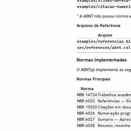
examples/slides-defesa-
examples/citacao-numeri
* A ABNT não possui norma e
Arquivos de Referência
Arquivo
examples/referencias.bi
src/references/abnt.csl
Normas Implementadas
O ABNTyp implementa as segu
Normas Principais
Norma
NBR 14724
Trabalhos acadê
NBR 6023
Referências — El
NBR 10520
Citações em doc
NBR 6024
Numeração progr
NBR 6027
Sumário — Apres
NBR 6028
Resumo, resenha