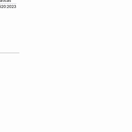
áticas*
520:2023