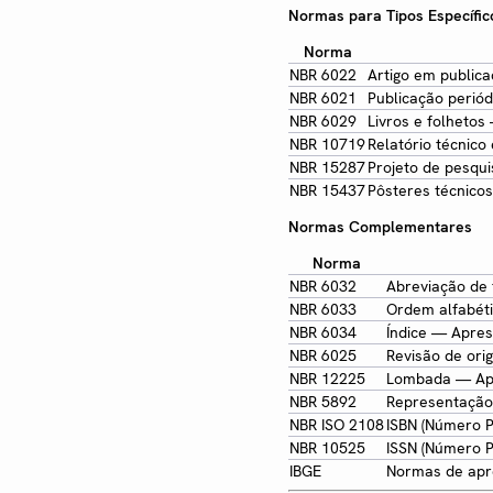
Normas para Tipos Específic
Norma
NBR 6022
Artigo em publicaç
NBR 6021
Publicação periód
NBR 6029
Livros e folheto
NBR 10719
Relatório técnico
NBR 15287
Projeto de pesqu
NBR 15437
Pôsteres técnicos
Normas Complementares
Norma
NBR 6032
Abreviação de 
NBR 6033
Ordem alfabét
NBR 6034
Índice — Apre
NBR 6025
Revisão de orig
NBR 12225
Lombada — Ap
NBR 5892
Representação
NBR ISO 2108
ISBN (Número P
NBR 10525
ISSN (Número P
IBGE
Normas de apr