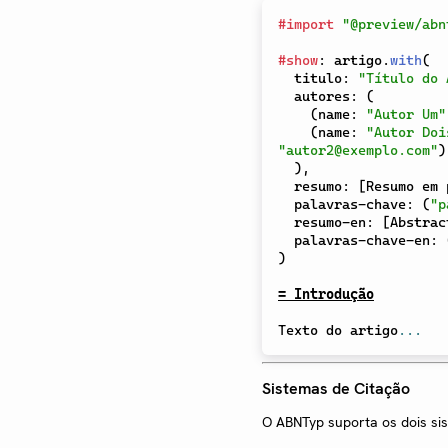
#
import
"@preview/abn
#
show
:
 artigo
.
with
(
  titulo
:
"Título do 
  autores
:
(
(
name
:
"Autor Um"
(
name
:
"Autor Doi
"autor2@exemplo.com"
)
)
,
  resumo
:
[
Resumo em 
  palavras-chave
:
(
"p
  resumo-en
:
[
Abstrac
  palavras-chave-en
:
)
= Introdução
Texto do artigo
...
Sistemas de Citação
O ABNTyp suporta os dois s