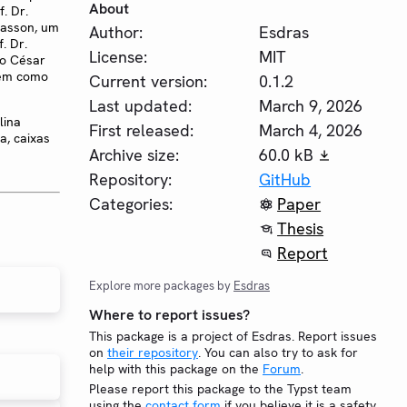
About
. Dr.
rasson, um
Author:
Esdras
. Dr.
License:
MIT
ro César
 bem como
Current version:
0.1.2
Last updated:
March 9, 2026
lina
First released:
March 4, 2026
a, caixas
Archive size:
60.0 kB
Repository:
GitHub
Categories:
Paper
Thesis
Report
Explore more packages by
Esdras
Where to report issues?
This package is a project of Esdras. Report issues
on
their repository
. You can also try to ask for
help with this package on the
Forum
.
Please report this package to the Typst team
using the
contact form
if you believe it is a safety