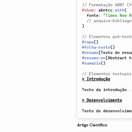
// Formatação ABNT (f
#
show
:
 abntcc
.
with
(
  fonte
:
"Times New R
// arquivo-bibliogr
)
// Elementos pré-text
#
capa
(
)
#
folha-rosto
(
)
#
resumo
[
Texto do resu
#
resumo-en
[
Abstract t
#
sumario
(
)
// Elementos textuais
= Introdução
Texto da introdução
..
= Desenvolvimento
Texto do desenvolvime
Artigo Científico