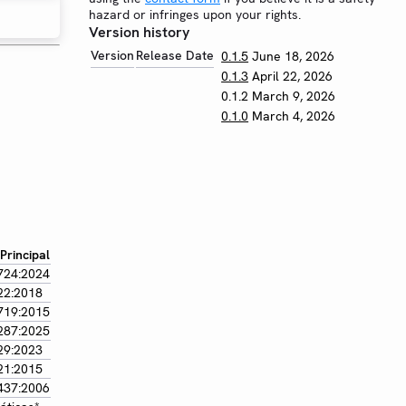
hazard or infringes upon your rights.
Version history
Version
Release Date
0.1.5
June 18, 2026
0.1.3
April 22, 2026
0.1.2
March 9, 2026
0.1.0
March 4, 2026
rincipal
724:2024
22:2018
719:2015
287:2025
29:2023
21:2015
437:2006