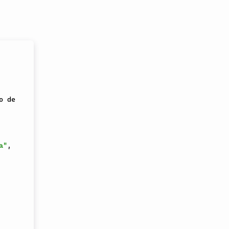
 de 
a"
,