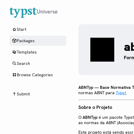
Universe
Start
Packages
a
Templates
Form
Search
Browse Categories
ABNTyp — Base Normativa T
normas ABNT para
Typst
.
Submit
Sobre o Projeto
O
ABNTyp
é um pacote Typst
as normas da ABNT (Associaç
Este projeto está sendo escr