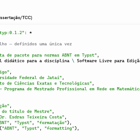
issertação/TCC)
typ:0.1.2"
:
*
lho — definidos uma única vez
ta de pacote para normas ABNT em Typst"
,
l didático para a disciplina 
\
 Software Livre para Edição
igo"
,
rsidade Federal de Jataí"
,
to de Ciências Exatas e Tecnológicas"
,
- Programa de Mestrado Profissional em Rede em Matemátic
ção"
,
 do título de Mestre"
,
Dr. Esdras Teixeira Costa"
,
BNT"
,
"Typst"
,
"formatação"
)
,
(
"ABNT"
,
"Typst"
,
"formatting"
)
,