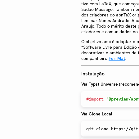
tive com LaTeX, que começou
Sadao Massago. Também neste
dos criadores do abnTeX ori
Lenimar Nunes Andrade. Anos
Araujo. Todo o mérito deste 
criadores e comunidades do 
O objetivo aqui é adaptar o 
“Software Livre para Edição 
decorativas e ambientes de
companheiro
FerrMat
.
Instalação
Via Typst Universe (recomen
#
import
"@preview/abn
Via Clone Local
git 
clone