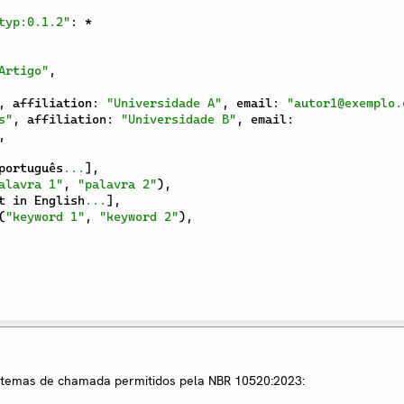
typ:0.1.2"
:
*
Artigo"
,
,
 affiliation
:
"Universidade A"
,
 email
:
"autor1@exemplo.
s"
,
 affiliation
:
"Universidade B"
,
 email
:
,
português
...
]
,
alavra 1"
,
"palavra 2"
)
,
t in English
...
]
,
(
"keyword 1"
,
"keyword 2"
)
,
istemas de chamada permitidos pela NBR 10520:2023: