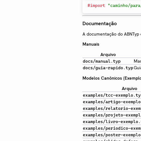
#
import
"caminho/para
Documentação
A documentação do ABNTyp co
Manuais
Arquivo
Man
docs/manual.typ
Gui
docs/guia-rapido.typ
Modelos Canônicos (Exemplo
Arquivo
examples/tcc-exemplo.ty
examples/artigo-exemplo
examples/relatorio-exem
examples/projeto-exempl
examples/livro-exemplo.
examples/periodico-exem
examples/poster-exemplo