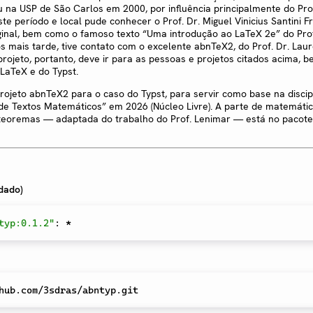
 na USP de São Carlos em 2000, por influência principalmente do Prof
 período e local pude conhecer o Prof. Dr. Miguel Vinicius Santini F
ginal, bem como o famoso texto “Uma introdução ao LaTeX 2e” do Prof
 mais tarde, tive contato com o excelente abnTeX2, do Prof. Dr. Lau
projeto, portanto, deve ir para as pessoas e projetos citados acima,
LaTeX e do Typst.
projeto abnTeX2 para o caso do Typst, para servir como base na discip
de Textos Matemáticos” em 2026 (Núcleo Livre). A parte de matemátic
 teoremas — adaptada do trabalho do Prof. Lenimar — está no pacote
dado)
typ:0.1.2"
:
*