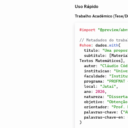
Uso Rápido
Trabalho Acadêmico (Tese/D
#
import
"@preview/abn
// Metadados do traba
#
show
:
 dados
.
with
(
  titulo
:
"Uma propos
  subtitulo
:
[
Materia
Textos Matemáticos
]
,
  autor
:
"Cláudio Cód
  instituicao
:
"Unive
  faculdade
:
"Institu
  programa
:
"PROFMAT 
  local
:
"Jataí"
,
  ano
:
2026
,
  natureza
:
"Disserta
  objetivo
:
"Obtenção
  orientador
:
"Prof. 
  palavras-chave
:
(
"A
  palavras-chave-en
:
)