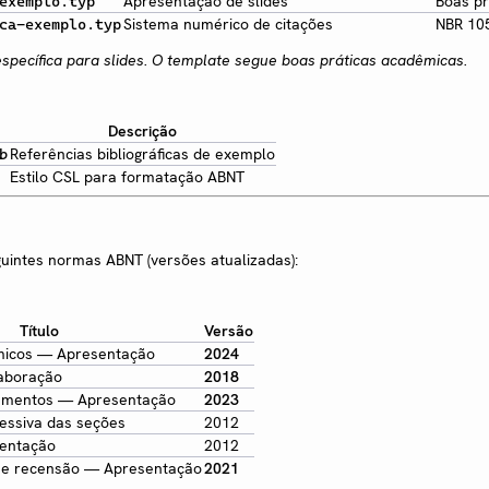
Apresentação de slides
Boas pr
exemplo.typ
Sistema numérico de citações
NBR 10
ca-exemplo.typ
specífica para slides. O template segue boas práticas acadêmicas.
Descrição
Referências bibliográficas de exemplo
b
Estilo CSL para formatação ABNT
intes normas ABNT (versões atualizadas):
Título
Versão
micos — Apresentação
2024
aboração
2018
umentos — Apresentação
2023
essiva das seções
2012
entação
2012
 e recensão — Apresentação
2021