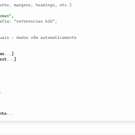
onte, margens, headings, etc.)
oman"
,
afia: "referencias.bib",
uais — dados vêm automaticamente
mo
...
]
ext
...
]
.
nto
...