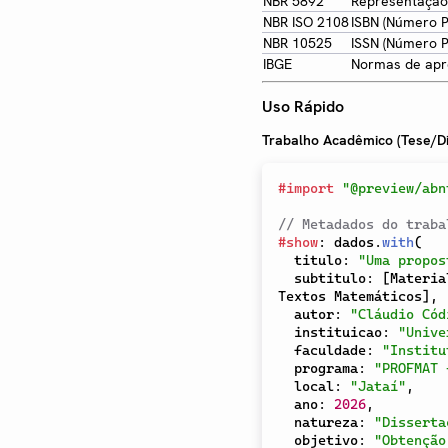
NBR 5892
Representação
NBR ISO 2108
ISBN (Número P
NBR 10525
ISSN (Número P
IBGE
Normas de apr
Uso Rápido
Trabalho Acadêmico (Tese/D
#
import
"@preview/abn
// Metadados do traba
#
show
:
 dados
.
with
(
  titulo
:
"Uma propos
  subtitulo
:
[
Materia
Textos Matemáticos
]
,
  autor
:
"Cláudio Cód
  instituicao
:
"Unive
  faculdade
:
"Institu
  programa
:
"PROFMAT 
  local
:
"Jataí"
,
  ano
:
2026
,
  natureza
:
"Disserta
  objetivo
:
"Obtenção