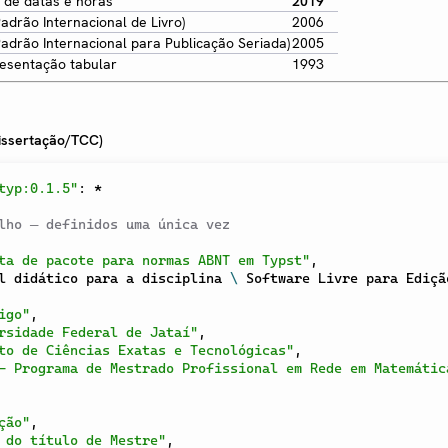
 de datas e horas
2019
adrão Internacional de Livro)
2006
adrão Internacional para Publicação Seriada)
2005
esentação tabular
1993
issertação/TCC)
typ:0.1.5"
:
*
lho — definidos uma única vez
ta de pacote para normas ABNT em Typst"
,
l didático para a disciplina 
\
 Software Livre para Edição
igo"
,
rsidade Federal de Jataí"
,
to de Ciências Exatas e Tecnológicas"
,
- Programa de Mestrado Profissional em Rede em Matemátic
ção"
,
 do título de Mestre"
,