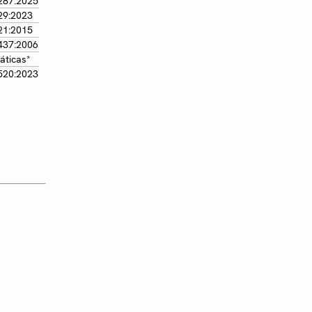
287:2025
29:2023
21:2015
437:2006
áticas*
520:2023