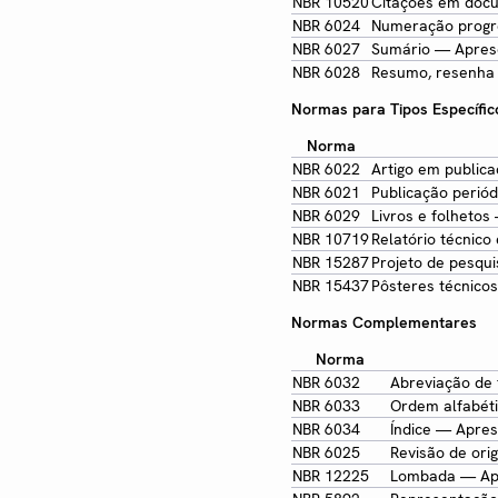
NBR 10520
Citações em doc
NBR 6024
Numeração progr
NBR 6027
Sumário — Apres
NBR 6028
Resumo, resenha
Normas para Tipos Específic
Norma
NBR 6022
Artigo em publicaç
NBR 6021
Publicação periód
NBR 6029
Livros e folheto
NBR 10719
Relatório técnico
NBR 15287
Projeto de pesqu
NBR 15437
Pôsteres técnicos
Normas Complementares
Norma
NBR 6032
Abreviação de 
NBR 6033
Ordem alfabét
NBR 6034
Índice — Apre
NBR 6025
Revisão de orig
NBR 12225
Lombada — Ap