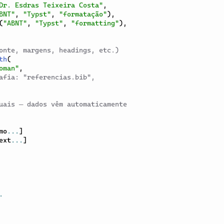
Dr. Esdras Teixeira Costa"
,
BNT"
,
"Typst"
,
"formatação"
)
,
(
"ABNT"
,
"Typst"
,
"formatting"
)
,
onte, margens, headings, etc.)
th
(
oman"
,
afia: "referencias.bib",
uais — dados vêm automaticamente
mo
...
]
ext
...
]
.