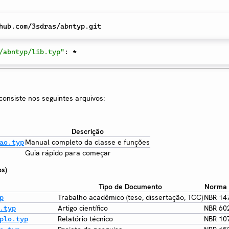
/abntyp/lib.typ"
:
*
nsiste nos seguintes arquivos:
Descrição
Manual completo da classe e funções
ao.typ
Guia rápido para começar
s)
Tipo de Documento
Norma P
Trabalho acadêmico (tese, dissertação, TCC)
NBR 14
p
Artigo científico
NBR 60
.typ
Relatório técnico
NBR 10
plo.typ