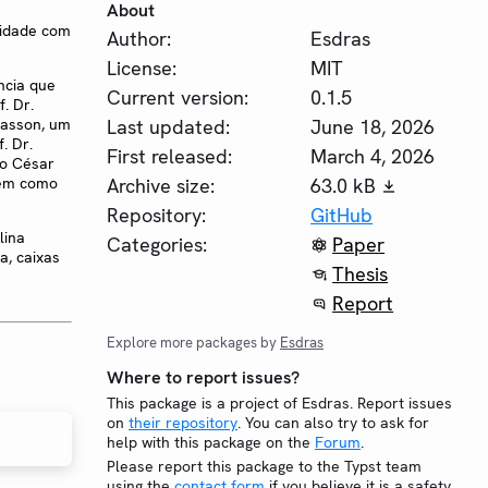
About
midade com
Author:
Esdras
License:
MIT
ncia que
Current version:
0.1.5
. Dr.
Last updated:
June 18, 2026
rasson, um
. Dr.
First released:
March 4, 2026
ro César
Archive size:
63.0 kB
 bem como
Repository:
GitHub
lina
Categories:
Paper
a, caixas
Thesis
Report
Explore more packages by
Esdras
Where to report issues?
This package is a project of Esdras. Report issues
on
their repository
. You can also try to ask for
help with this package on the
Forum
.
Please report this package to the Typst team
using the
contact form
if you believe it is a safety