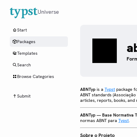
Universe
Start
Packages
a
Templates
Form
Search
Browse Categories
ABNTyp
is a
Typst
package fo
ABNT standards (Associação B
Submit
articles, reports, books, an
ABNTyp — Base Normativa T
normas ABNT para
Typst
.
Sobre o Projeto