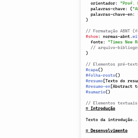
  orientador
:
"Prof. 
  palavras-chave
:
(
"A
  palavras-chave-en
:
)
// Formatação ABNT (f
#
show
:
 normas-abnt
.
wi
  fonte
:
"Times New R
// arquivo-bibliogr
)
// Elementos pré-text
#
capa
(
)
#
folha-rosto
(
)
#
resumo
[
Texto do resu
#
resumo-en
[
Abstract t
#
sumario
(
)
// Elementos textuais
= Introdução
Texto da introdução
..
= Desenvolvimento