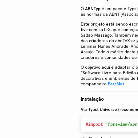
O
ABNTyp
é um pacote Typst
as normas da ABNT (Associaç
Este projeto está sendo escr
tive com LaTeX, que começou
Sadao Massago. Também neste
dos criadores do abnTeX ori
Lenimar Nunes Andrade. Anos
Araujo. Todo o mérito deste 
criadores e comunidades do 
O objetivo aqui é adaptar o 
“Software Livre para Edição 
decorativas e ambientes de
companheiro
FerrMat
.
Instalação
Via Typst Universe (recomen
#
import
"@preview/abn