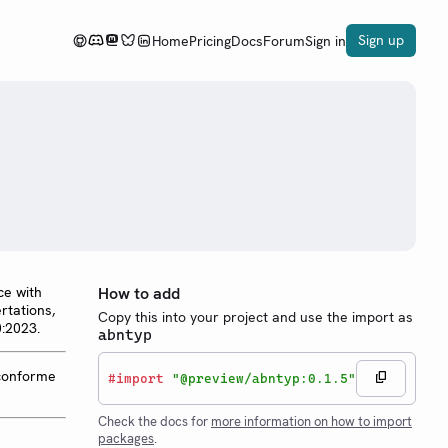
Sign up
Home
Pricing
Docs
Forum
Sign in
ce with
How to add
rtations,
Copy this into your project and use the import as
0:2023.
abntyp
 conforme
#
import
"@preview/abntyp:0.1.5"
Check the docs for
more information on how to import
packages
.