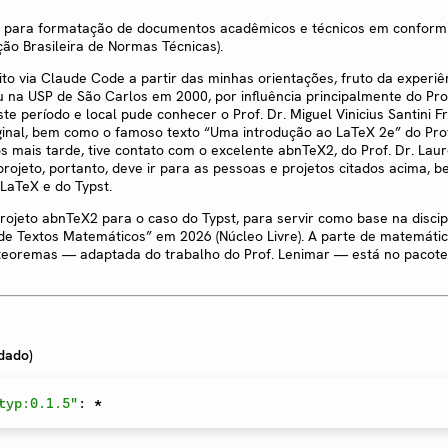
 para formatação de documentos acadêmicos e técnicos em confor
ão Brasileira de Normas Técnicas).
ito via Claude Code a partir das minhas orientações, fruto da experiê
 na USP de São Carlos em 2000, por influência principalmente do Prof
 período e local pude conhecer o Prof. Dr. Miguel Vinicius Santini F
ginal, bem como o famoso texto “Uma introdução ao LaTeX 2e” do Prof
 mais tarde, tive contato com o excelente abnTeX2, do Prof. Dr. Lau
projeto, portanto, deve ir para as pessoas e projetos citados acima,
LaTeX e do Typst.
projeto abnTeX2 para o caso do Typst, para servir como base na discip
de Textos Matemáticos” em 2026 (Núcleo Livre). A parte de matemátic
 teoremas — adaptada do trabalho do Prof. Lenimar — está no pacote
dado)
typ:0.1.5"
:
*