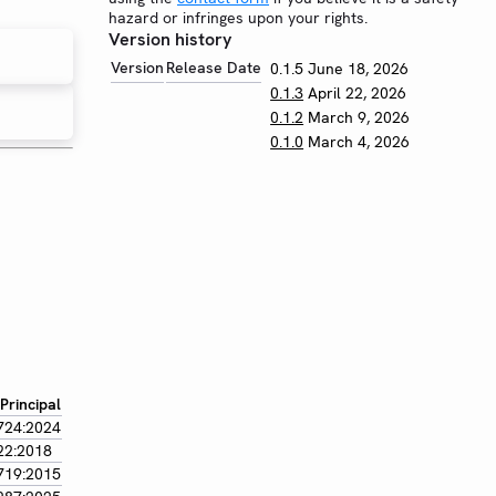
hazard or infringes upon your rights.
Version history
Version
Release Date
0.1.5
June 18, 2026
0.1.3
April 22, 2026
0.1.2
March 9, 2026
0.1.0
March 4, 2026
rincipal
724:2024
22:2018
719:2015