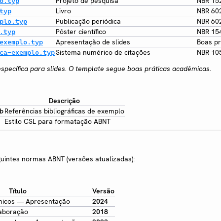
Projeto de pesquisa
NBR 15
o.typ
Livro
NBR 60
typ
Publicação periódica
NBR 60
plo.typ
Pôster científico
NBR 15
.typ
Apresentação de slides
Boas pr
exemplo.typ
Sistema numérico de citações
NBR 10
ca-exemplo.typ
specífica para slides. O template segue boas práticas acadêmicas.
Descrição
Referências bibliográficas de exemplo
b
Estilo CSL para formatação ABNT
intes normas ABNT (versões atualizadas):
Título
Versão
micos — Apresentação
2024
aboração
2018