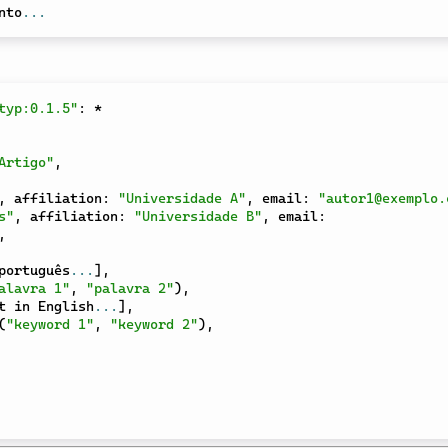
nto
...
typ:0.1.5"
:
*
Artigo"
,
,
 affiliation
:
"Universidade A"
,
 email
:
"autor1@exemplo.
s"
,
 affiliation
:
"Universidade B"
,
 email
:
,
português
...
]
,
alavra 1"
,
"palavra 2"
)
,
t in English
...
]
,
(
"keyword 1"
,
"keyword 2"
)
,