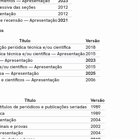
umentos — Apresentação
2023
essiva das seções
2012
entação
2012
 e recensão — Apresentação
2021
os
Título
Versão
ão periódica técnica e/ou científica
2018
ica técnica e/ou científica — Apresentação
2015
s — Apresentação
2023
 e/ou científico — Apresentação
2015
isa — Apresentação
2025
 e científicos — Apresentação
2006
Título
Versão
títulos de periódicos e publicações seriadas
1989
ica
1989
sentação
2004
inais e provas
2002
resentação
2004