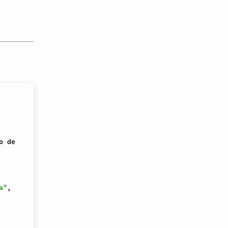
 de 
a"
,