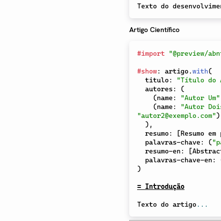
Texto do desenvolvime
Artigo Científico
#
import
"@preview/abn
#
show
:
 artigo
.
with
(
  titulo
:
"Título do 
  autores
:
(
(
name
:
"Autor Um"
(
name
:
"Autor Doi
"autor2@exemplo.com"
)
)
,
  resumo
:
[
Resumo em 
  palavras-chave
:
(
"p
  resumo-en
:
[
Abstrac
  palavras-chave-en
:
)
= Introdução
Texto do artigo
...