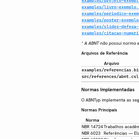
examples/projeto-exempl
examples/livro-exemplo.
examples/periodico-exem
examples/poster-exemplo
examples/slides-defesa-
examples/citacao-numeri
* A ABNT não possui norma e
Arquivos de Referência
Arquivo
examples/referencias.bi
src/references/abnt.csl
Normas Implementadas
O ABNTyp implementa as segu
Normas Principais
Norma
NBR 14724
Trabalhos acadê
NBR 6023
Referências — El